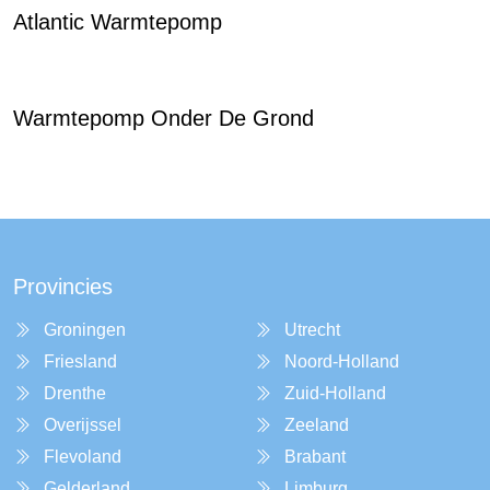
Atlantic Warmtepomp
Warmtepomp Onder De Grond
Provincies
Groningen
Utrecht
Friesland
Noord-Holland
Drenthe
Zuid-Holland
Overijssel
Zeeland
Flevoland
Brabant
Gelderland
Limburg