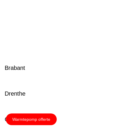
Brabant
Drenthe
Overijssel
Warmtepomp offerte