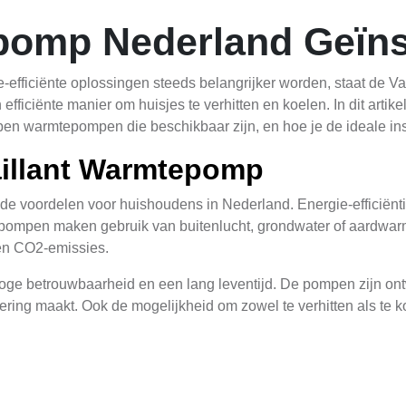
pomp Nederland Geïns
-efficiënte oplossingen steeds belangrijker worden, staat de V
fficiënte manier om huisjes te verhitten en koelen. In dit arti
en warmtepompen die beschikbaar zijn, en hoe je de ideale inst
aillant Warmtepomp
e voordelen voor huishoudens in Nederland. Energie-efficiënti
ompen maken gebruik van buitenlucht, grondwater of aardwarmt
 en CO2-emissies.
oge betrouwbaarheid en een lang leventijd. De pompen zijn on
tering maakt. Ook de mogelijkheid om zowel te verhitten als te 
n
hikbaar van Vaillant, elk met hun eigen specifieke kenmerken