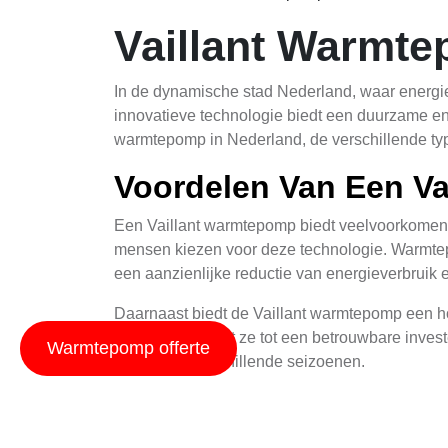
Vaillant Warmte
In de dynamische stad Nederland, waar energie
innovatieve technologie biedt een duurzame en e
warmtepomp in Nederland, de verschillende typ
Voordelen Van Een V
Een Vaillant warmtepomp biedt veelvoorkomend
mensen kiezen voor deze technologie. Warmtep
een aanzienlijke reductie van energieverbruik
Daarnaast biedt de Vaillant warmtepomp een h
functioneren, wat ze tot een betrouwbare inves
Warmtepomp offerte
gebruik in verschillende seizoenen.
Typen Warmtepompe
Er zijn verschillende typen warmtepompen besc